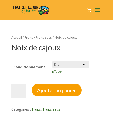
Accueil
/
Fruits
/
Fruits secs
/ Noix de cajoux
Noix de cajoux
Conditionnement
Effacer
quantité
Ajouter au panier
de
Noix
de
Catégories :
Fruits
,
Fruits secs
cajoux