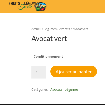
Accueil
/
Légumes
/
Avocats
/ Avocat vert
Avocat vert
Conditionnement
quantité
Ajouter au panier
de
Avocat
vert
Catégories :
Avocats
,
Légumes