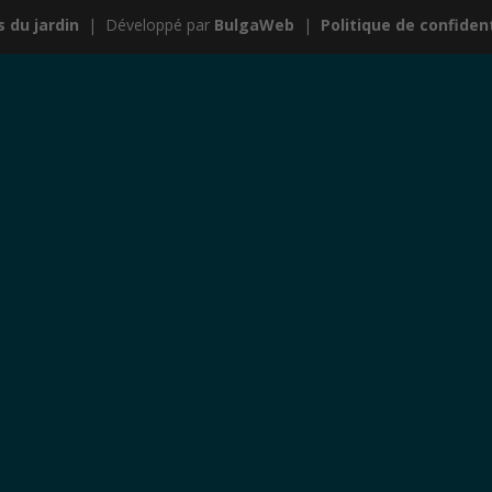
 du jardin
|
Développé par
BulgaWeb
|
Politique de confident